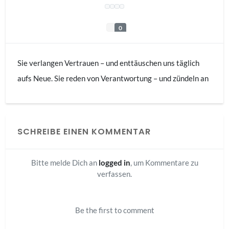
0
Sie verlangen Vertrauen – und enttäuschen uns täglich
aufs Neue. Sie reden von Verantwortung – und zündeln an
jedem Pulverfass. Und sie nennen sich
„Fortschrittskoalition“, obwohl sie uns auf direktem Wege
zurück ins Mittelalter führen. In fünf Tagen will die
SCHREIBE EINEN KOMMENTAR
Ampelregierung die letzten drei Kernkraftwerke
Deutschlands abschalten. Die Wirtschafft warnt, das
Bitte melde Dich an
logged in
, um Kommentare zu
Ausland schüttelt den Kopf – und die Bürger bangen, ob
verfassen.
sie in Zukunft noch Strom oder Wärme haben werden. Wir
von der AfD fordern, den Wahnsinn zu stoppen. Wir sind
Be the first to comment
ein Land und keine Spielwiese für grünsozialistische