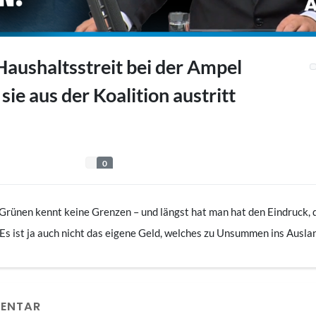
aushaltsstreit bei der Ampel
ie aus der Koalition austritt
0
rünen kennt keine Grenzen – und längst hat man hat den Eindruck, 
 Es ist ja auch nicht das eigene Geld, welches zu Unsummen ins Auslan
gefragten – Sozialsysteme oder in die Klimalobby gegeben wird. Und 
inister zur Sparsamkeit mahnen. Lindner sollte in Anbetracht des
 nicht aus der Ampel austritt, findet Peter Boehringer, Haushaltsexp
MENTAR