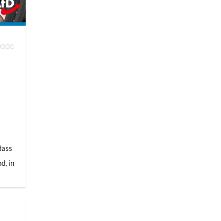
dass
d, in
nun
erte