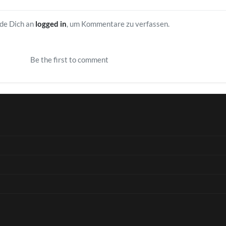
precher der AfD.
ckpunkte zum Etat des Bundes für das kommende Jahr vorliegen, zeig
lde Dich an
logged in
, um Kommentare zu verfassen.
auf die Reihe. Aber auch die Union ist keine echte Alternative, denn
ahren gab es nur Haushalte der permanenten Euro-Dauerrettung, de
Be the first to comment
lition und der Migranten- und der Welt-Beglückung mit deutschem
inen soliden Haushalt aufzustellen, ist, sich von links-woker Politik z
and ruiniert.“ Und das geht eben nur mit der AfD.