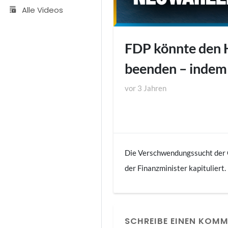
Alle Videos
FDP könnte den H
beenden – indem s
vor
3 Jahren
Die Verschwendungssucht der G
der Finanzminister kapituliert.
die – auch bei Migranten sehr 
soll der Bundeskanzler seine M
Ampelstreites überlegen, ob er
SCHREIBE EINEN KOM