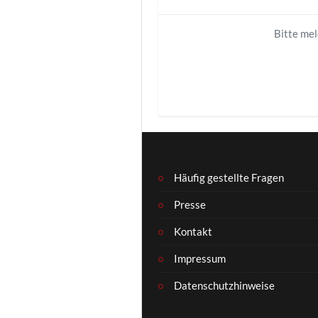
und stellvertretender Bundess
Denn dass noch nicht einmal E
Bitte me
nur: Die Ampel bekommt nichts 
schon in den vergangenen 16 J
EU-Planbürokratie, der CO2-Re
Steuergeld. „Der einzige Weg, e
verabschieden, welche dieses L
Häufig gestellte Fragen
Presse
Kontakt
Impressum
Datenschutzhinweise