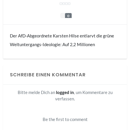
0
Der AfD-Abgeordnete Karsten Hilse entlarvt die grüne
Weltuntergangs-Ideologie: Auf 2,2 Millionen
Luftmoleküle kommt nur ein fossiles CO2-Molekül aus
Deutschland. Es sei eine „dreiste Lüge“, wenn man den
Menschen erkläre, dass die Vermeidung dieses einzelnen
SCHREIBE EINEN KOMMENTAR
Moleküls eine systematische Zerstörung der deutschen
Wirtschaft rechtfertige. Doch die „grünen Kommunisten
Bitte melde Dich an
logged in
, um Kommentare zu
in allen Altparteien“ verschließen laut Hilse die Augen vor
verfassen.
der Realität.
Be the first to comment