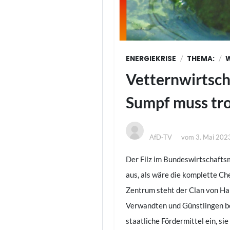
/
/
ENERGIEKRISE
THEMA:
Vetternwirtsch
Sumpf muss tr
AfD-TV
vom
3. Mai 202
Der Filz im Bundeswirtschaftsm
aus, als wäre die komplette Ch
Zentrum steht der Clan von Hab
Verwandten und Günstlingen be
staatliche Fördermittel ein, s