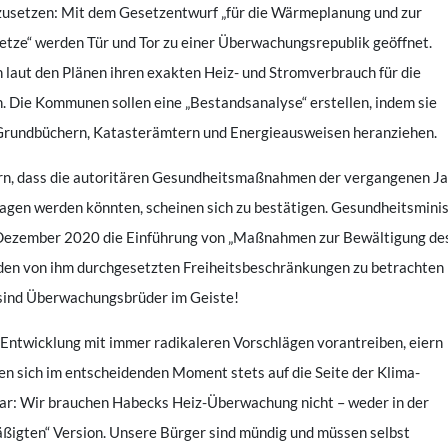
usetzen: Mit dem Gesetzentwurf „für die Wärmeplanung und zur
ze“ werden Tür und Tor zu einer Überwachungsrepublik geöffnet.
laut den Plänen ihren exakten Heiz- und Stromverbrauch für die
. Die Kommunen sollen eine „Bestandsanalyse“ erstellen, indem sie
Grundbüchern, Katasterämtern und Energieausweisen heranziehen.
n, dass die autoritären Gesundheitsmaßnahmen der vergangenen J
ragen werden könnten, scheinen sich zu bestätigen. Gesundheitsmini
 Dezember 2020 die Einführung von „Maßnahmen zur Bewältigung de
u den von ihm durchgesetzten Freiheitsbeschränkungen zu betrachten
 sind Überwachungsbrüder im Geiste!
ntwicklung mit immer radikaleren Vorschlägen vorantreiben, eiern
en sich im entscheidenden Moment stets auf die Seite der Klima-
klar: Wir brauchen Habecks Heiz-Überwachung nicht – weder in der
äßigten“ Version. Unsere Bürger sind mündig und müssen selbst