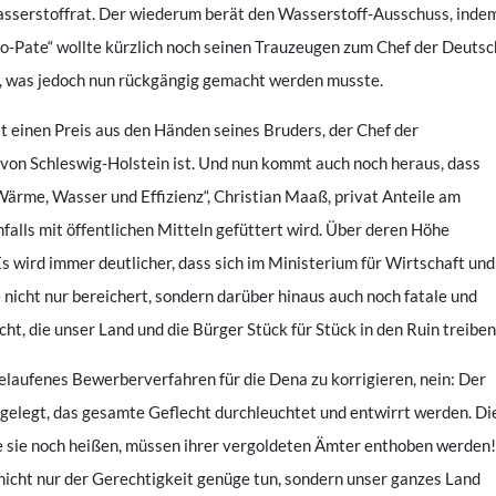
Wasserstoffrat. Der wiederum berät den Wasserstoff-Ausschuss, inde
ko-Pate“ wollte kürzlich noch seinen Trauzeugen zum Chef der Deuts
 was jedoch nun rückgängig gemacht werden musste.
 einen Preis aus den Händen seines Bruders, der Chef der
 von Schleswig-Holstein ist. Und nun kommt auch noch heraus, dass
Wärme, Wasser und Effizienz“, Christian Maaß, privat Anteile am
falls mit öffentlichen Mitteln gefüttert wird. Über deren Höhe
Es wird immer deutlicher, dass sich im Ministerium für Wirtschaft und
 nicht nur bereichert, sondern darüber hinaus auch noch fatale und
ht, die unser Land und die Bürger Stück für Stück in den Ruin treiben
fgelaufenes Bewerberverfahren für die Dena zu korrigieren, nein: Der
elegt, das gesamte Geflecht durchleuchtet und entwirrt werden. Di
e sie noch heißen, müssen ihrer vergoldeten Ämter enthoben werden!
nicht nur der Gerechtigkeit genüge tun, sondern unser ganzes Land