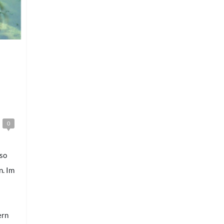
0
 so
n. Im
ern