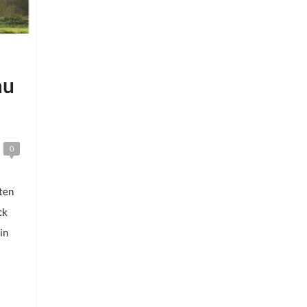
au
0
rten
ck
in