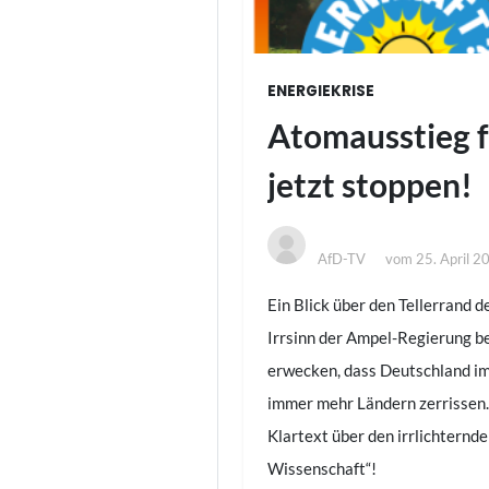
ENERGIEKRISE
Atomausstieg 
jetzt stoppen!
AfD-TV
vom
25. April 2
Ein Blick über den Tellerrand 
Irrsinn der Ampel-Regierung b
erwecken, dass Deutschland im 
immer mehr Ländern zerrissen
Klartext über den
irrlichternd
Wissenschaft“!